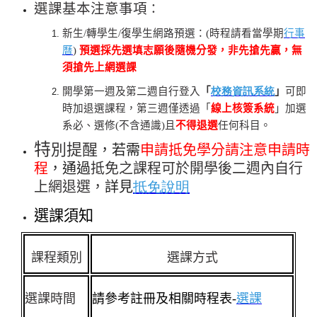
選課基本注意事項
：
新生/轉學生/復學生網路預選：(時程請看當學
期
行事
曆
)
預選採先選填志願後隨機分發，非先搶先贏
，
無
須搶先上網選課
開學第一週及第二週自行登入
「
校務資訊系統
」
可即
時
加退選課程，第三週僅透過「
線上核簽系統
」加選
系必、選修(不含通識)且
不得
退選
任何科目。
特
別提醒
，若需
申請抵免學分請注意申請時
程
，通過
抵免之課程可於開學後二週內自行
上網退選，
詳見
抵免說明
選課須知
課程類別
選課方式
選課時間
請參考註冊及相關時程表-
選課