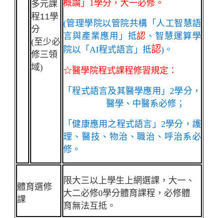
概論」1學分，大一必修。
多元課
程
11
學
(
管理學院
以管院共構「人工智慧語
分
言與產業應用」抵
認
、智慧運算學
(
至少必
認
院以「AI程式語言」抵
)。
修三領
域)
☆醫學院程式課程修習規定：
「程式語言及其醫學應用」2學分，
醫學、中醫系必修；
「健康應用之程式語言」2學分，護
理、醫技、物治、職治、呼治系必
修。
限大三以上學生上網選課，大一、
體育選修
大二必修0學分體育課程
，必修體
課
育無法互抵
。