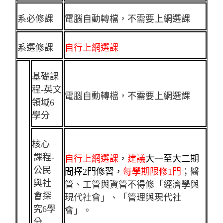
系必修課
電腦自動轉檔，不需要上網選課
系選修課
自行上網選課
基礎課
程-英文
電腦自動轉檔，不需要上網選課
領域6
學分
核心
課程-
自行
上網選課
，
建議
大一至大二期
公民
間擇2門修習，
每學期限修1門
；醫
與社
管、工管與資管不得修「經濟學與
會探
現代社會」、「管理與現代社
究6學
會」。
分