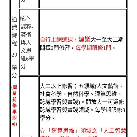
核心
通
課程-
識
藝術
課
建議
自行
上網選課
，
大一至大二期
與人
程
間擇2門修習，
每學期限修1門
。
文思
29
維6學
分
學
分
大二以上修習；五領域(人文藝術、
(
畢
業
社會科學、自然科學、運算思維、
前
跨域學習與實踐)。開放大一可選修
修
跨域學習與實踐領域。每學期限修8
畢
學分。
即
可
)
☆「運算思維」領域之「人工智慧