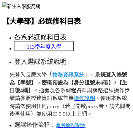
【大學部】必選修科目表
各系必選修科目表
113學年度入學
登入選課系統說明
：
先登入長庚大學
「
校務資訊系統
」
。
系統登入帳號
為
【
學號
】
，密碼預設為
【
身分證號末4碼】+【生
日後4碼
】
。通識及各系課程資料與網路選課操作步
驟請參照校務資訊系統首頁
操作說明
。使用本系統
時請勿使用任何proxy（若已開啟proxy者，請先關閉
後再使用）並使用IE 5.5以上上網。
選課操作流程
：
說明
參考操作