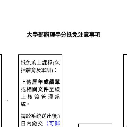
大學部辦理學分抵免注意事項
抵免系上課程(包
括體育及軍訓)：
上傳
歷年成績單
或
相關文件
至線
上核簽管理系
→
統。
請於系統送出後3
日內繳交
（可郵