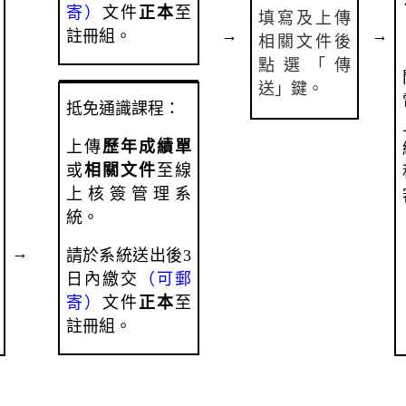
寄）
文件
正本
至
填寫及上傳
→
→
註冊組。
相關文件後
點選「傳
送」鍵。
抵免通識課程：
上傳
歷年成績單
或
相關文件
至線
上核簽管理系
統。
→
請於系統送出後3
日內繳交
（可郵
寄）
文件
正本
至
註冊組。