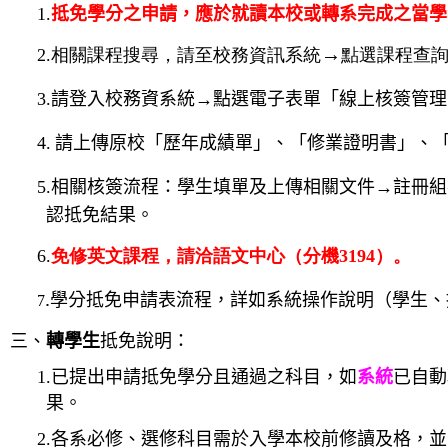
1.
抵免學分之申請，應於就讀本校或轉系完成之當學
→
2.相關課程搜尋，請至校務資訊系統
點選課程查
3.
請登入校務資系統→點選電子表單「線上核簽管理
4.
請上傳原校「歷年成績單」、「修業證明書」、
5.
相關核簽流程：學生填單及上傳相關文件→註冊組
認抵免結果。
6.
免修英文課程，請洽語文中心（分機3194）。
.
學分抵免申請表流程，詳如系統操作說明（學生、
7
三、
轉學生
抵免說明：
1.
已提出申請抵免學分且通過之科目，如
系統
已自動
果。
2.
各系必修、選修科目需於入學本校前修讀及格，並