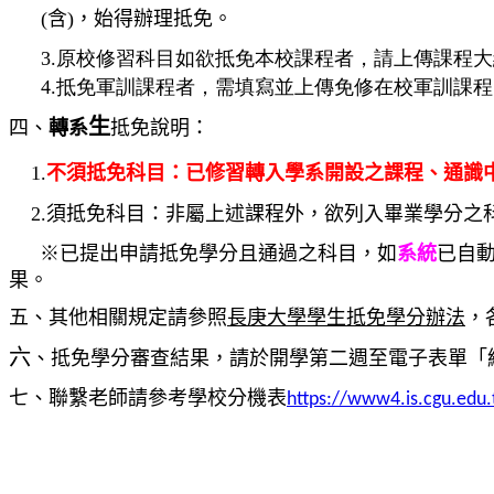
(含)，始得辦理抵免。
3.原校修習科目如欲抵免本校課程者，請上傳課程
4.抵免軍訓課程者，需填寫並上傳免修在校軍訓課程
生
四、
轉系
抵免說明：
1.
不須抵免科目：已修習轉入學系開設之課程、通識
2.須抵免科目：非屬上述課程外，欲列入畢業學分之
※
已提出申請抵免學分且通過之科目，如
系統
已自
果。
五、
其他相關規定請參照
長庚大學學生抵免學分辦法
，
六
、抵免學分審查結果，請於開學第二週至電子表單「
七、聯繫老師請參考學校分機表
https://www4.is.cgu.edu